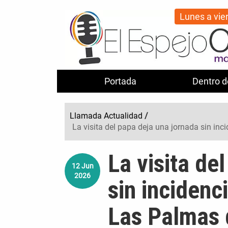
Lunes a vie
Portada
Dentro d
Llamada Actualidad
/
La visita del papa deja una jornada sin in
La visita de
12
Jun
2026
sin incidenc
Las Palmas 