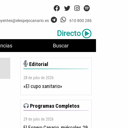
oyentes@elespejocanario.es
610 800 286
Directo
ncias
Buscar
Editorial
28 de julio de 2026
«El cupo sanitario»
Programas Completos
29 de julio de 2026
El Espejo Canario, miércoles 29