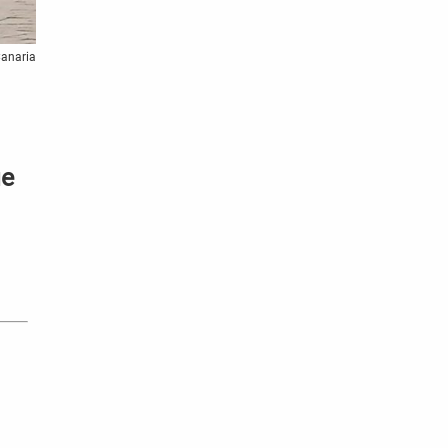
Canaria
ue