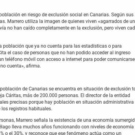
a población en riesgo de exclusión social en Canarias. Según sus
as. Marrero utiliza la imagen de quienes viven «agarrados de un
avía no han caído completamente en la exclusión, pero viven cad
a población que ya no cuenta para las estadísticas o para
ta el caso de personas que no han podido acceder al ingreso
 un teléfono móvil con acceso a internet para poder comunicarse
no cuenta», afirma.
 población de Canarias se encuentra en situación de exclusión to
a Cáritas, más de 200.000 personas. El director de la entidad
iales precisas porque hay población en situación administrativa
 los registros habituales.
rsonas, Marrero señala la existencia de una economía sumergi
piélago lleva muchos años funcionando con niveles de economía
5% o el 30%, y reconoce que ese fenómeno actúa como un