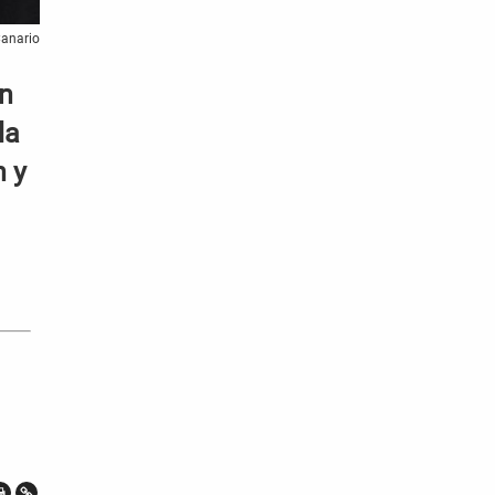
Canario
un
la
n y