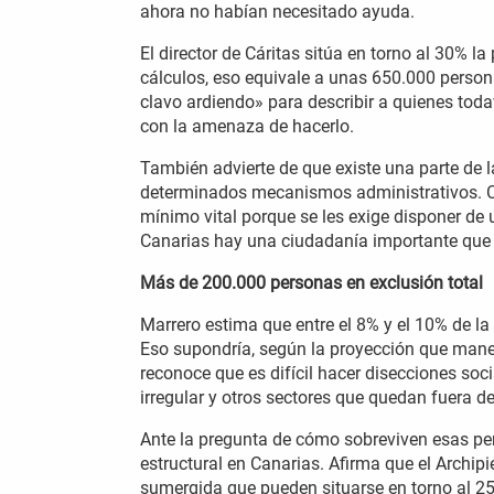
ahora no habían necesitado ayuda.
El director de Cáritas sitúa en torno al 30% l
cálculos, eso equivale a unas 650.000 person
clavo ardiendo» para describir a quienes tod
con la amenaza de hacerlo.
También advierte de que existe una parte de l
determinados mecanismos administrativos. Ci
mínimo vital porque se les exige disponer de
Canarias hay una ciudadanía importante que 
Más de 200.000 personas en exclusión total
Marrero estima que entre el 8% y el 10% de la
Eso supondría, según la proyección que manej
reconoce que es difícil hacer disecciones soc
irregular y otros sectores que quedan fuera de
Ante la pregunta de cómo sobreviven esas pe
estructural en Canarias. Afirma que el Archi
sumergida que pueden situarse en torno al 2