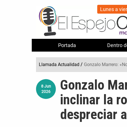
Lunes a vie
Portada
Dentro d
Llamada Actualidad
/
Gonzalo Marrero: «No 
Gonzalo Mar
8
Jun
2026
inclinar la r
despreciar 