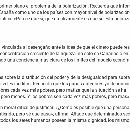
primer plano el problema de la polarización. Recuerda que info
 España como uno de los países con mayor nivel de polarización
ública. «Parece que sí, que efectivamente es que se está polari
d vinculada al desengaño ante la idea de que el dinero puede res
oncentración creciente de la riqueza, no solo en Canarias o en
ndo una conciencia más clara de los límites del modelo económ
tes sobre la distribución del poder y de la desigualdad para subr
 niveles inéditos. Recuerda que los papas anteriores ya denunci
obres cada vez más pobres, pero matiza que la situación se ha
, pero menos. Y los pobres son cada vez más pobres, pero más»
n moral difícil de justificar. «¿Cómo es posible que una persona
ntiendo, pero sé que pasa», afirma. Añade que determinados sec
ue todos los seres humanos poseen la misma dignidad, los mismo