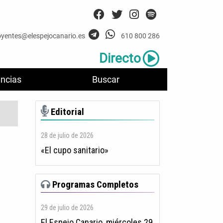
oyentes@elespejocanario.es
610 800 286
Directo
ncias
Buscar
Editorial
28 de julio de 2026
«El cupo sanitario»
Programas Completos
29 de julio de 2026
El Espejo Canario, miércoles 29