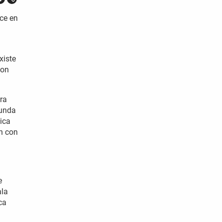
uce en
xiste
con
ra
funda
lica
an con
e
ala
ca