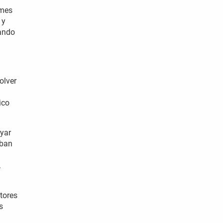
rmes
 y
zando
olver
ico
ayar
aban
.
tores
s