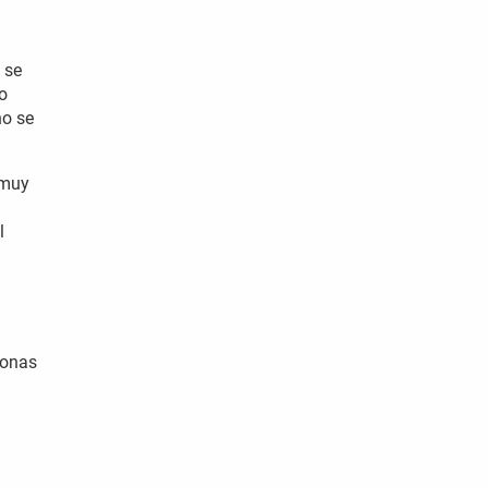
 se
o
no se
 muy
l
sonas
l