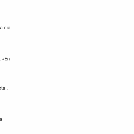
a día
. «En
tal.
da