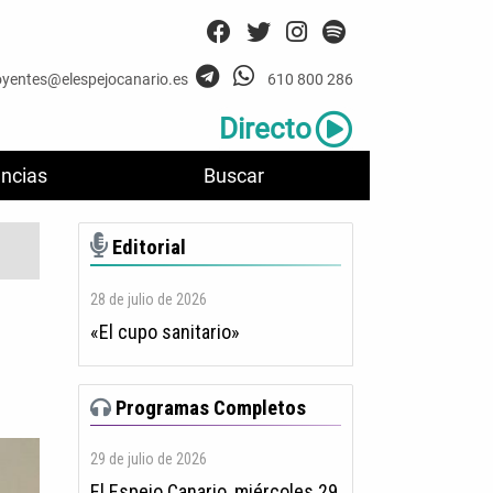
oyentes@elespejocanario.es
610 800 286
Directo
ncias
Buscar
Editorial
28 de julio de 2026
«El cupo sanitario»
Programas Completos
29 de julio de 2026
El Espejo Canario, miércoles 29