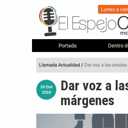
Lunes a vie
Portada
Dentro d
Llamada Actualidad
/
Dar voz a las artista
Dar voz a la
26
Ene
2024
márgenes