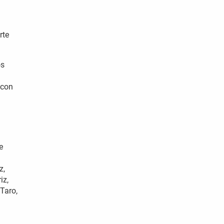
rte
os
 con
e
z,
iz,
Taro,