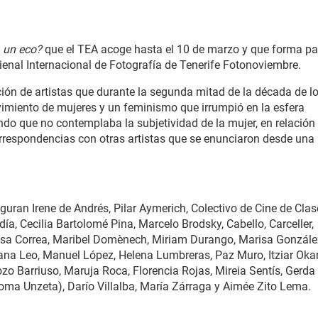
 un eco?
que el TEA acoge hasta el 10 de marzo y que forma pa
 Bienal Internacional de Fotografía de Tenerife Fotonoviembre.
ción de artistas que durante la segunda mitad de la década de l
vimiento de mujeres y un feminismo que irrumpió en la esfera
do que no contemplaba la subjetividad de la mujer, en relación
rrespondencias con otras artistas que se enunciaron desde una
figuran Irene de Andrés, Pilar Aymerich, Colectivo de Cine de Clas
a, Cecilia Bartolomé Pina, Marcelo Brodsky, Cabello, Carceller,
resa Correa, Maribel Domènech, Miriam Durango, Marisa Gonzále
na Leo, Manuel López, Helena Lumbreras, Paz Muro, Itziar Okar
o Barriuso, Maruja Roca, Florencia Rojas, Mireia Sentís, Gerda 
ma Unzeta), Darío Villalba, María Zárraga y Aimée Zito Lema.