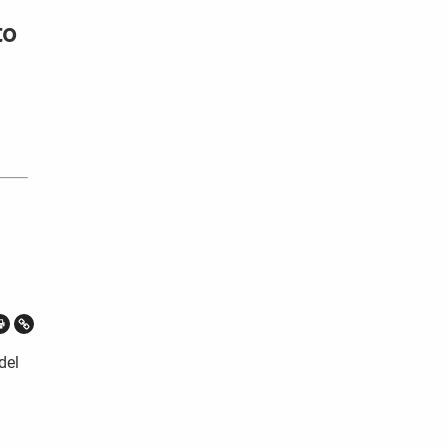
to
del