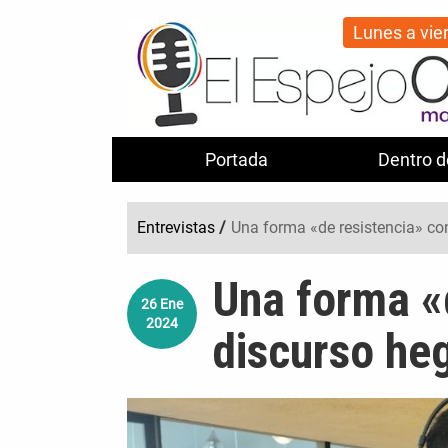
Lunes a vie
Portada
Dentro d
Entrevistas
/
Una forma «de resistencia» co
Una forma «d
26
Ene
2024
discurso he