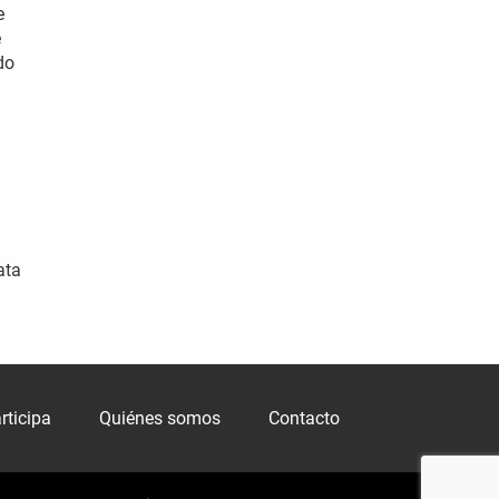
e
e
do
ata
rticipa
Quiénes somos
Contacto