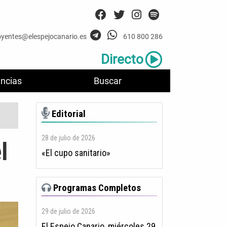
oyentes@elespejocanario.es
610 800 286
Directo
ncias
Buscar
Editorial
28 de julio de 2026
l
«El cupo sanitario»
Programas Completos
29 de julio de 2026
El Espejo Canario, miércoles 29