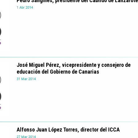
Pedro Sanginés, presidente del Cabildo de Lanzarote
1
Abr
2014
José Miguel Pérez, vicepresidente y consejero de
educación del Gobierno de Canarias
31
Mar
2014
Alfonso Juan López Torres, director del ICCA
27
Mar
2014