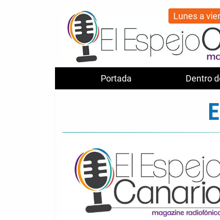
Lunes a vie
Portada
Dentro d
E