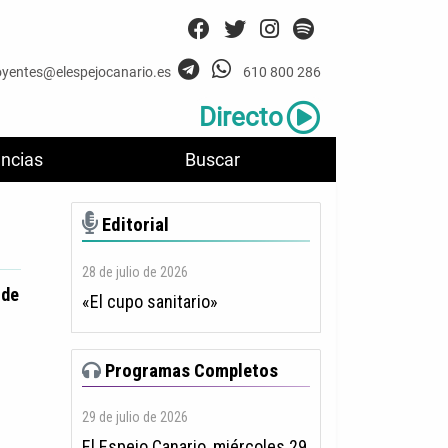
oyentes@elespejocanario.es
610 800 286
Directo
ncias
Buscar
Editorial
28 de julio de 2026
 de
«El cupo sanitario»
Programas Completos
29 de julio de 2026
El Espejo Canario, miércoles 29