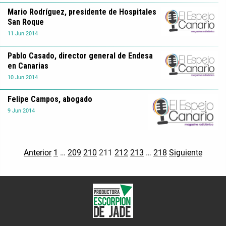
Mario Rodríguez, presidente de Hospitales
San Roque
11
Jun
2014
Pablo Casado, director general de Endesa
en Canarias
10
Jun
2014
Felipe Campos, abogado
9
Jun
2014
Anterior
1
…
209
210
211
212
213
…
218
Siguiente