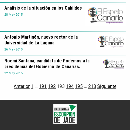
Análisis de la situación en los Cabildos
28
May
2015
Antonio Martinón, nuevo rector de la
Universidad de La Laguna
26
May
2015
Noemí Santana, candidata de Podemos a la
presidencia del Gobierno de Canarias.
22
May
2015
Anterior
1
…
191
192
193
194
195
…
218
Siguiente