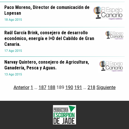
Paco Moreno, Director de comunicación de
Lopesan
18
Ago
2015
Raúl García Brink, consejero de desarrollo
económico, energía e I+D del Cabildo de Gran
Canaria.
17
Ago
2015
Narvay Quintero, consejero de Agricultura,
Ganadería, Pesca y Aguas.
13
Ago
2015
Anterior
1
…
187
188
189
190
191
…
218
Siguiente