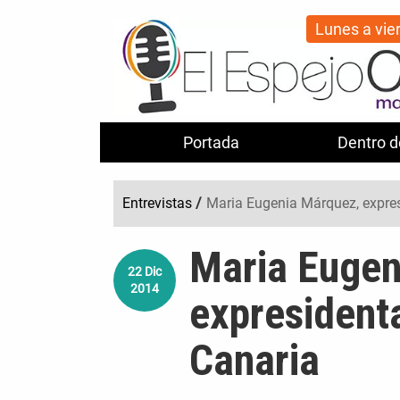
Lunes a vie
Portada
Dentro d
Entrevistas
/
Maria Eugenia Márquez, expres
Maria Eugen
22
Dic
2014
expresident
Canaria