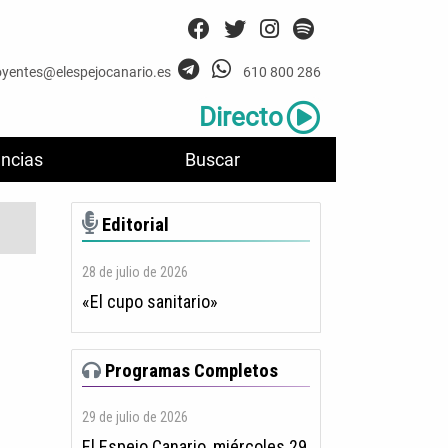
oyentes@elespejocanario.es
610 800 286
Directo
ncias
Buscar
Editorial
28 de julio de 2026
«El cupo sanitario»
Programas Completos
29 de julio de 2026
El Espejo Canario, miércoles 29