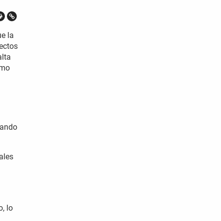
ue la
fectos
alta
imo
lando
ales
, lo