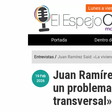
Lunes a vie
Portada
Dentro d
Entrevistas
/
Juan Ramírez Said: «La vivien
Juan Ramíre
19
Feb
2026
un problema
transversal»