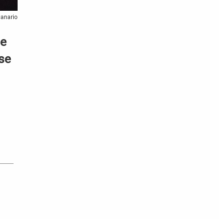
Canario
de
se