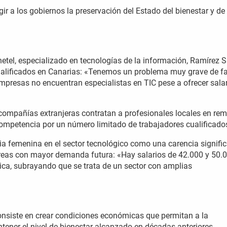
gir a los gobiernos la preservación del Estado del bienestar y de
etel, especializado en tecnologías de la información, Ramírez S
 cualificados en Canarias: «Tenemos un problema muy grave de fa
mpresas no encuentran especialistas en TIC pese a ofrecer sala
compañías extranjeras contratan a profesionales locales en re
 competencia por un número limitado de trabajadores cualificado
ia femenina en el sector tecnológico como una carencia signific
áreas con mayor demanda futura: «Hay salarios de 42.000 y 50.
ndica, subrayando que se trata de un sector con amplias
consiste en crear condiciones económicas que permitan a la
tener el nivel de bienestar alcanzado en décadas anteriores.