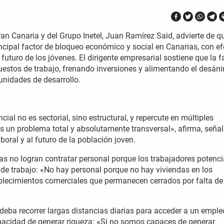
ran Canaria y del Grupo Inetel, Juan Ramírez Said, advierte de q
rincipal factor de bloqueo económico y social en Canarias, con e
 futuro de los jóvenes. El dirigente empresarial sostiene que la f
uestos de trabajo, frenando inversiones y alimentando el desán
unidades de desarrollo.
al no es sectorial, sino estructural, y repercute en múltiples
s un problema total y absolutamente transversal», afirma, seña
boral y al futuro de la población joven.
s no logran contratar personal porque los trabajadores potenci
 de trabajo: «No hay personal porque no hay viviendas en los
blecimientos comerciales que permanecen cerrados por falta de
r deba recorrer largas distancias diarias para acceder a un empleo
capacidad de generar riqueza: «Si no somos capaces de generar