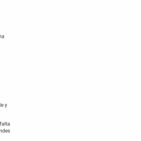
ha
te y
falta
andes