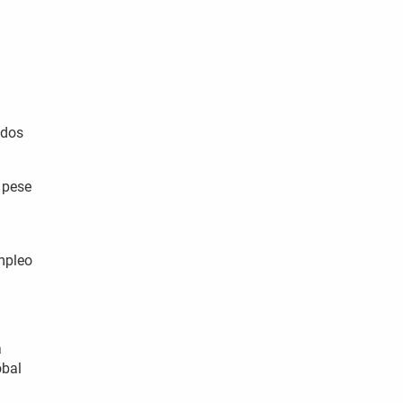
ados
 pese
empleo
a
obal