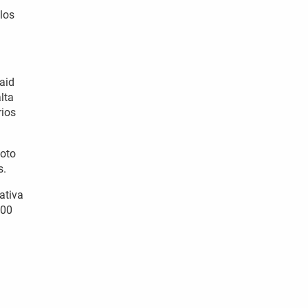
 los
aid
lta
rios
moto
s.
ativa
000