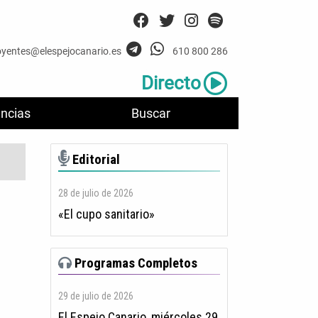
oyentes@elespejocanario.es
610 800 286
Directo
ncias
Buscar
Editorial
28 de julio de 2026
«El cupo sanitario»
Programas Completos
29 de julio de 2026
El Espejo Canario, miércoles 29