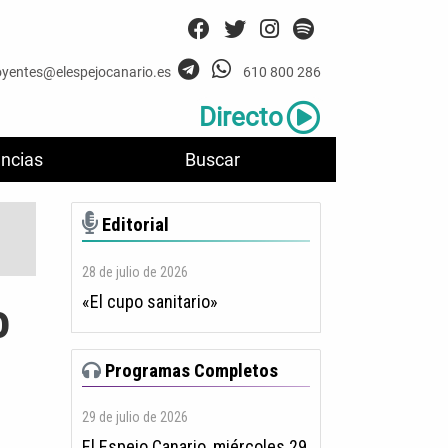
oyentes@elespejocanario.es
610 800 286
Directo
ncias
Buscar
Editorial
28 de julio de 2026
«El cupo sanitario»
o
Programas Completos
29 de julio de 2026
El Espejo Canario, miércoles 29