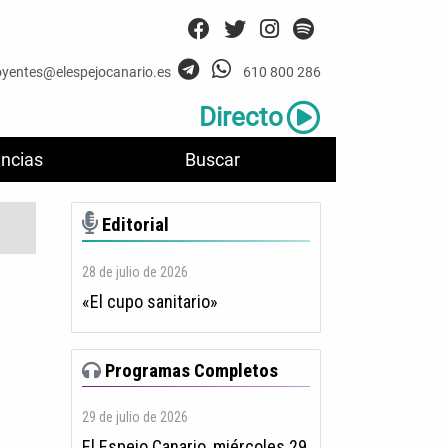
oyentes@elespejocanario.es
610 800 286
Directo
ncias
Buscar
Editorial
28 de julio de 2026
«El cupo sanitario»
Programas Completos
29 de julio de 2026
El Espejo Canario, miércoles 29