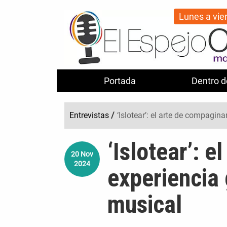
Lunes a vie
Portada
Dentro d
Entrevistas
/
‘Islotear’: el arte de compagin
‘Islotear’: 
20
Nov
2024
experiencia
musical