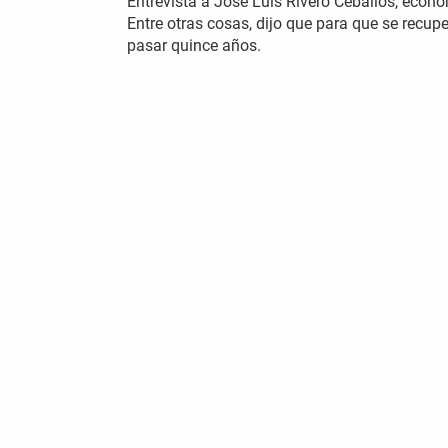
Entrevista a José Luis Rivero Ceballos, econ
Entre otras cosas, dijo que para que se recup
pasar quince años.