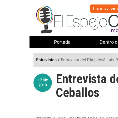
Lunes a vie
Portada
Dentro d
Entrevistas
/
Entrevista del Día | José Luis 
Entrevista d
17
Dic
2013
Ceballos