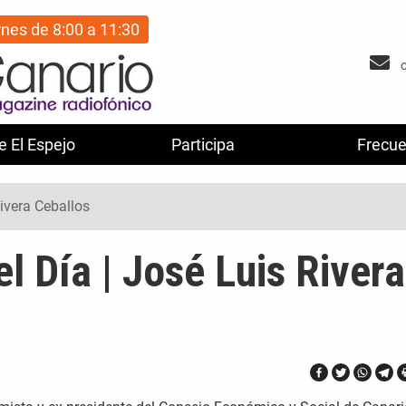
rnes de 8:00 a 11:30
e El Espejo
Participa
Frecue
Rivera Ceballos
el Día | José Luis Rivera