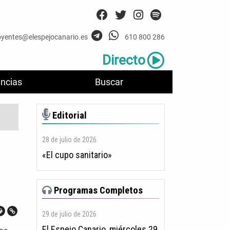
oyentes@elespejocanario.es
610 800 286
Directo
ncias
Buscar
Editorial
28 de julio de 2026
«El cupo sanitario»
Programas Completos
29 de julio de 2026
El Espejo Canario, miércoles 29