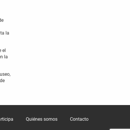
de
ta la
 el
n la
museo,
 de
rticipa
Quiénes somos
Contacto