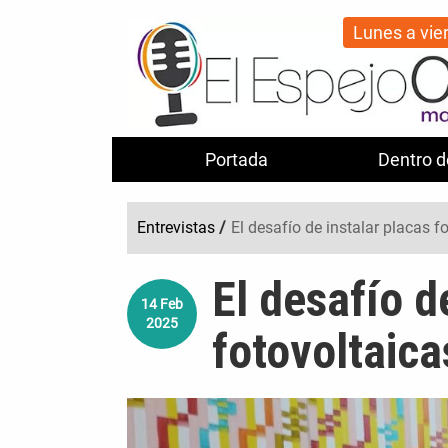
Lunes a vie
Portada
Dentro d
Entrevistas
/
El desafío de instalar placas f
El desafío d
14
Feb
2025
fotovoltaica