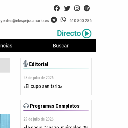
oyentes@elespejocanario.es
610 800 286
Directo
ncias
Buscar
Editorial
28 de julio de 2026
«El cupo sanitario»
Programas Completos
29 de julio de 2026
El Espejo Canario, miércoles 29