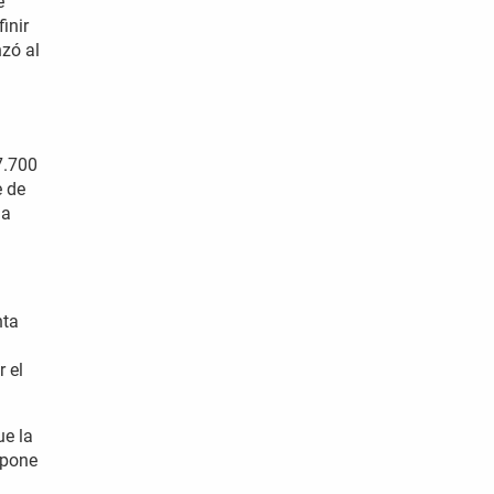
e
inir
nzó al
7.700
e de
la
nta
r el
ue la
spone