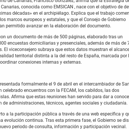
erno de Canarias, Francisco González, afirma que la Estrategia d
as Canarias, conocida como EMSICAN , nace con el objetivo de def
ximas décadas» en el archipiélago. Explica que el trabajo come
 de los marcos europeos y estatales, y que el Consejo de Gobierno
han permitido avanzar en la elaboración del documento.
 con un documento de más de 500 páginas, elaborado tras un
5.000 encuestas domiciliarias y presenciales, además de más de 
s. El viceconsejero subraya que estos datos muestran el alcanc
lidad territorial distinta a la del resto de España, marcada por 
oordinar conexiones internas y externas.
 presentada formalmente el 9 de abril en el intercambiador de Sa
an celebrado encuentros con la FECAM, los cabildos, las dos
 islas. Afirma que estas reuniones han servido para dar a conoce
n de administraciones, técnicos, agentes sociales y ciudadanía.
to a la participación pública a través de una web específica y q
na evolución continua. Tras esta primera fase, el Gobierno se di
n nuevo periodo de consulta, información y participación vecinal.