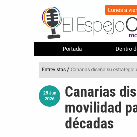
Lunes a vie
Portada
Dentro d
Entrevistas
/
Canarias diseña su estrategia
Canarias dis
25
Jun
2026
movilidad pa
décadas