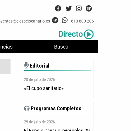
oyentes@elespejocanario.es
610 800 286
Directo
ncias
Buscar
Editorial
28 de julio de 2026
«El cupo sanitario»
Programas Completos
29 de julio de 2026
El Espejo Canario, miércoles 29