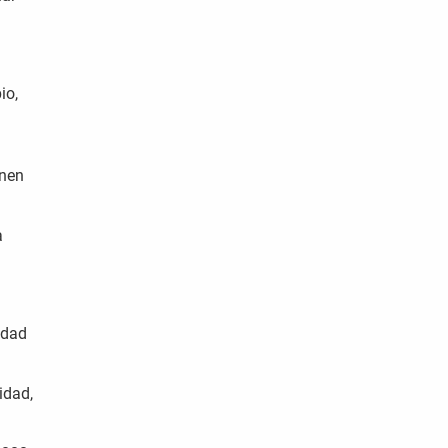
io,
enen
a
idad
idad,