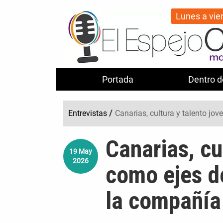
Lunes a vie
Portada
Dentro d
Entrevistas
/
Canarias, cultura y talento jo
Canarias, cu
19
May
2026
como ejes de
la compañía