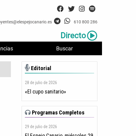
oyentes@elespejocanario.es
610 800 286
Directo
ncias
Buscar
Editorial
28 de julio de 2026
«El cupo sanitario»
e
Programas Completos
29 de julio de 2026
El Espejo Canario, miércoles 29