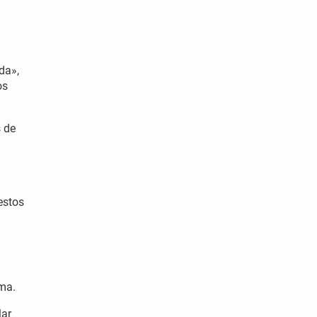
da»,
os
s de
estos
rma.
lar