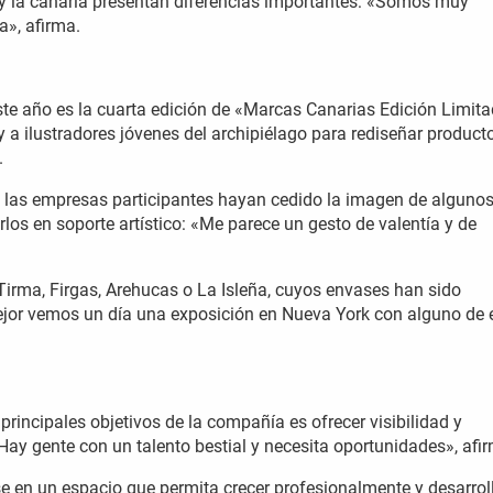
r y la canaria presentan diferencias importantes: «Somos muy
a», afirma.
ste año es la cuarta edición de «Marcas Canarias Edición Limita
y a ilustradores jóvenes del archipiélago para rediseñar product
.
e las empresas participantes hayan cedido la imagen de alguno
os en soporte artístico: «Me parece un gesto de valentía y de
Tirma, Firgas, Arehucas o La Isleña, cuyos envases han sido
 mejor vemos un día una exposición en Nueva York con alguno de 
 principales objetivos de la compañía es ofrecer visibilidad y
Hay gente con un talento bestial y necesita oportunidades», afi
se en un espacio que permita crecer profesionalmente y desarrol