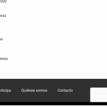
.000
pras
ño
ieres
rticipa
Quiénes somos
Contacto