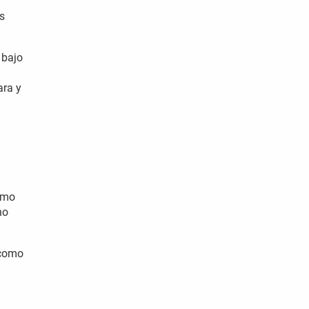
s
 bajo
ara y
como
no
 como