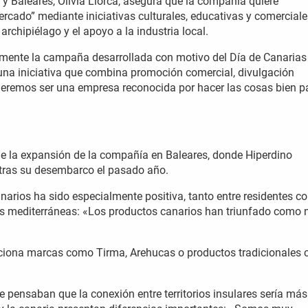
 y Baleares, Olivia Llorca, asegura que la compañía quiere
cado” mediante iniciativas culturales, educativas y comerciale
 archipiélago y el apoyo a la industria local.
almente la campaña desarrollada con motivo del Día de Canarias
una iniciativa que combina promoción comercial, divulgación
«Queremos ser una empresa reconocida por hacer las cosas bien p
e la expansión de la compañía en Baleares, donde Hiperdino
tras su desembarco el pasado año.
narios ha sido especialmente positiva, tanto entre residentes 
slas mediterráneas: «Los productos canarios han triunfado como 
nciona marcas como Tirma, Arehucas o productos tradicionales
e pensaban que la conexión entre territorios insulares sería más