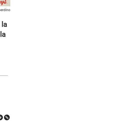
perdino
 la
la