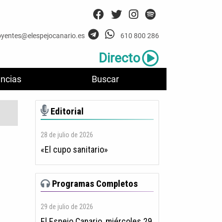
oyentes@elespejocanario.es
610 800 286
Directo
ncias
Buscar
Editorial
28 de julio de 2026
«El cupo sanitario»
Programas Completos
29 de julio de 2026
El Espejo Canario, miércoles 29