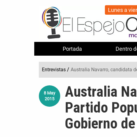
Lunes a vie
Portada
Dentro d
Entrevistas
/
Australia Navarro, candidata d
Australia Na
8
May
2015
Partido Popu
Gobierno de