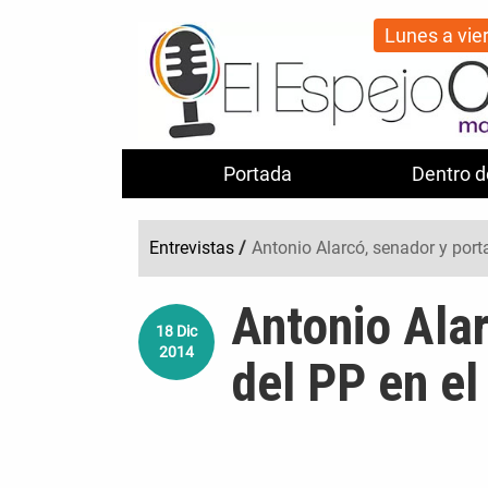
Lunes a vie
Portada
Dentro d
Entrevistas
/
Antonio Alarcó, senador y port
Antonio Ala
18
Dic
2014
del PP en el