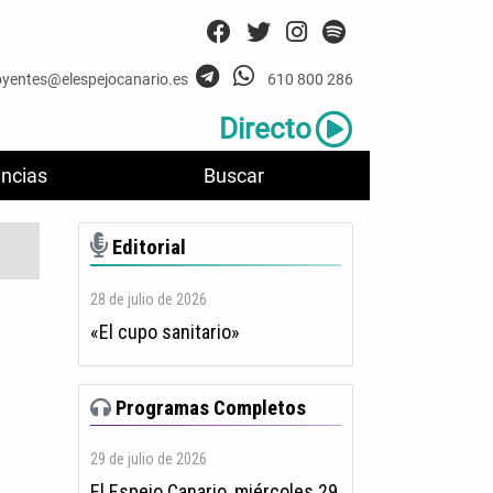
oyentes@elespejocanario.es
610 800 286
Directo
ncias
Buscar
Editorial
28 de julio de 2026
«El cupo sanitario»
Programas Completos
29 de julio de 2026
El Espejo Canario, miércoles 29