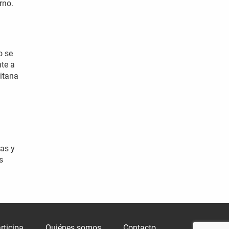
rno.
o se
nte a
litana
ras y
s
rticipa
Quiénes somos
Contacto