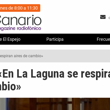
rnes de 8:00 a 11:30
e El Espejo
Participa
Frecue
respiran aires de cambio»
«En La Laguna se respir
mbio»