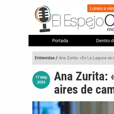
Lunes a vie
Portada
Dentro d
Entrevistas
/
Ana Zurita: «En La Laguna se 
Ana Zurita: 
17
May
2023
aires de ca