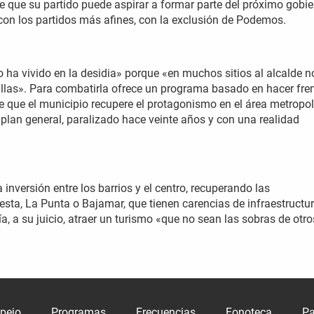
e que su partido puede aspirar a formar parte del próximo gobie
on los partidos más afines, con la exclusión de Podemos.
o ha vivido en la desidia» porque «en muchos sitios al alcalde n
tillas». Para combatirla ofrece un programa basado en hacer fre
e que el municipio recupere el protagonismo en el área metropo
l plan general, paralizado hace veinte años y con una realidad
inversión entre los barrios y el centro, recuperando las
sta, La Punta o Bajamar, que tienen carencias de infraestructu
 a su juicio, atraer un turismo «que no sean las sobras de otro
spejo
Programas
Frecuencias
Fonoteca
Pa