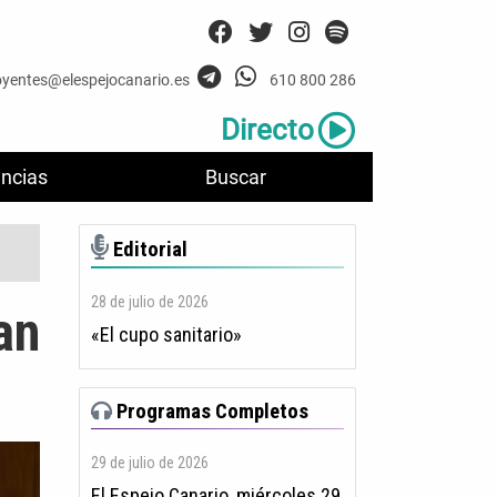
oyentes@elespejocanario.es
610 800 286
Directo
ncias
Buscar
Editorial
28 de julio de 2026
an
«El cupo sanitario»
Programas Completos
29 de julio de 2026
El Espejo Canario, miércoles 29