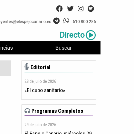
oyentes@elespejocanario.es
610 800 286
Directo
ncias
Buscar
Editorial
28 de julio de 2026
«El cupo sanitario»
Programas Completos
29 de julio de 2026
El Espejo Canario, miércoles 29