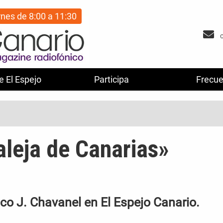
rnes de 8:00 a 11:30
e El Espejo
Participa
Frecue
aleja de Canarias»
sco J. Chavanel en El Espejo Canario.