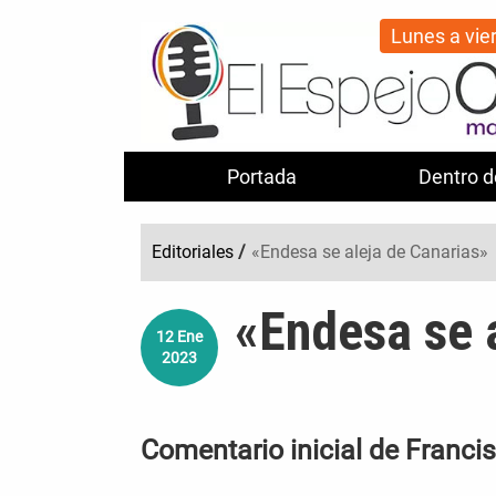
Lunes a vie
Portada
Dentro d
Editoriales
/
«Endesa se aleja de Canarias»
«Endesa se 
12
Ene
2023
Comentario inicial de Franci