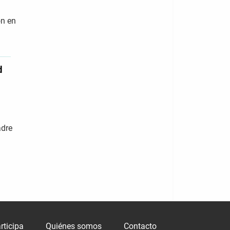
ón en
d
adre
rticipa
Quiénes somos
Contacto