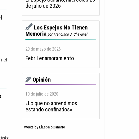
de julio de 2026
l
Los Espejos No Tienen
Memoria
por Francisco J. Chavanel
29 de mayo de 2026
Febril enamoramiento
n el
Opinión
10 de julio de 2020
s
«Lo que no aprendimos
estando confinados»
Tweets by ElEspejoCanario
trés.