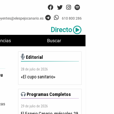
oyentes@elespejocanario.es
610 800 286
Directo
ncias
Buscar
Editorial
28 de julio de 2026
su
«El cupo sanitario»
Programas Completos
cas
29 de julio de 2026
El Espejo Canario, miércoles 29