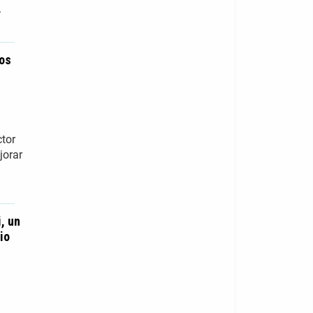
.
tos
ctor
jorar
, un
io