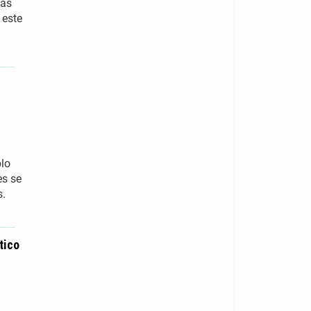
Las
 este
blo
es se
s.
tico