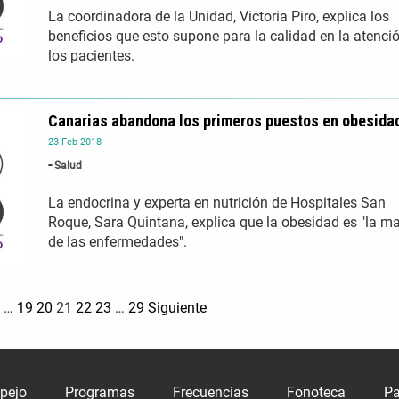
La coordinadora de la Unidad, Victoria Piro, explica los
beneficios que esto supone para la calidad en la atenci
los pacientes.
Canarias abandona los primeros puestos en obesida
23
Feb
2018
Salud
La endocrina y experta en nutrición de Hospitales San
Roque, Sara Quintana, explica que la obesidad es "la m
de las enfermedades".
…
19
20
21
22
23
…
29
Siguiente
spejo
Programas
Frecuencias
Fonoteca
Pa