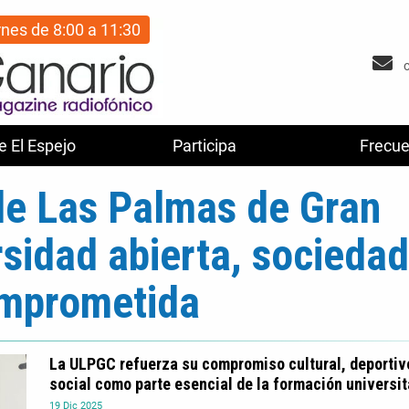
rnes de 8:00 a 11:30
e El Espejo
Participa
Frecue
de Las Palmas de Gran
rsidad abierta, sociedad
mprometida
La ULPGC refuerza su compromiso cultural, deportiv
social como parte esencial de la formación universit
19
Dic
2025