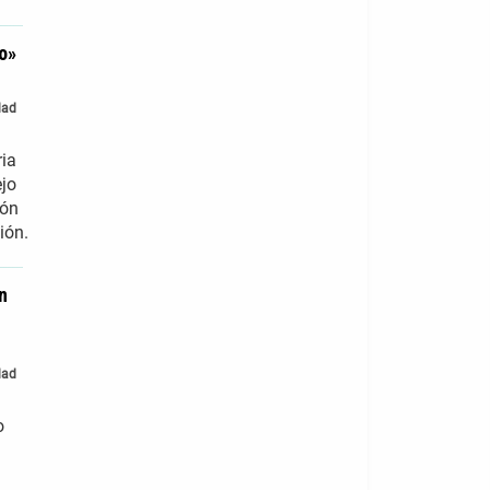
no»
dad
ria
ejo
ión
ión.
n
dad
o