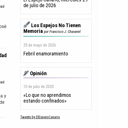
de julio de 2026
dad
Los Espejos No Tienen
osé
Memoria
por Francisco J. Chavanel
29 de mayo de 2026
Febril enamoramiento
dad
Opinión
dad
10 de julio de 2020
«Lo que no aprendimos
ia y
estando confinados»
 de
Tweets by ElEspejoCanario