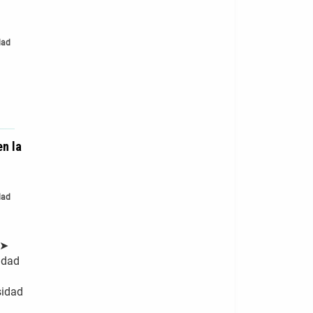
dad
en la
dad
 ➤
idad
sidad