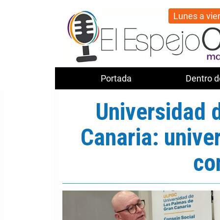
Lunes a vie
Portada
Dentro d
Universidad 
Canaria: unive
co