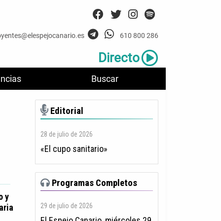
oyentes@elespejocanario.es
610 800 286
Directo
ncias
Buscar
Editorial
28 de julio de 2026
«El cupo sanitario»
Programas Completos
o y
29 de julio de 2026
aria
El Espejo Canario, miércoles 29