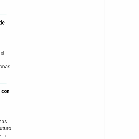
de
el
sonas
a con
nas
uturo
o» →