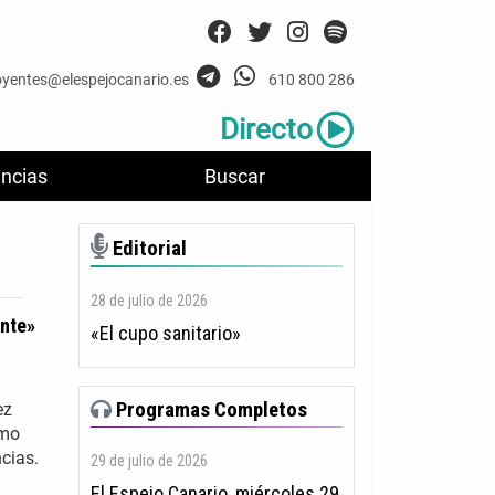
oyentes@elespejocanario.es
610 800 286
Directo
ncias
Buscar
Editorial
28 de julio de 2026
ente»
«El cupo sanitario»
Programas Completos
ez
amo
cias.
29 de julio de 2026
El Espejo Canario, miércoles 29