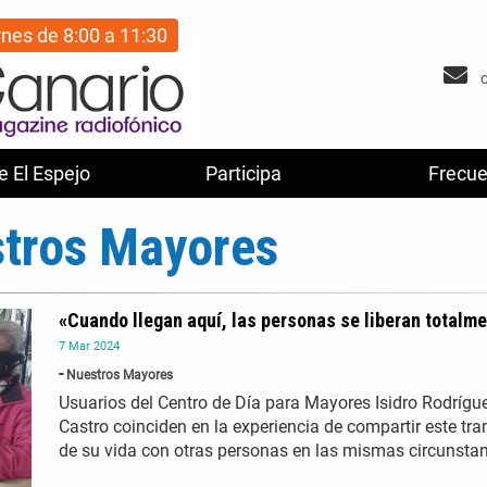
rnes de 8:00 a 11:30
e El Espejo
Participa
Frecue
tros Mayores
«Cuando llegan aquí, las personas se liberan totalm
7
Mar
2024
Nuestros Mayores
Usuarios del Centro de Día para Mayores Isidro Rodrígu
Castro coinciden en la experiencia de compartir este tr
de su vida con otras personas en las mismas circunstan