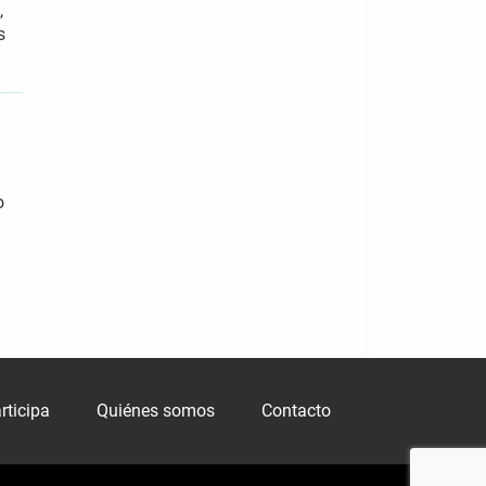
,
s
o
rticipa
Quiénes somos
Contacto