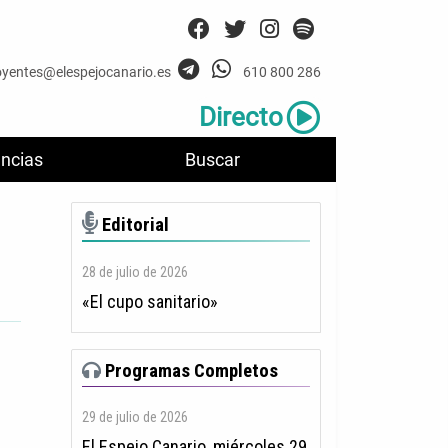
oyentes@elespejocanario.es
610 800 286
Directo
ncias
Buscar
Editorial
28 de julio de 2026
«El cupo sanitario»
Programas Completos
29 de julio de 2026
El Espejo Canario, miércoles 29