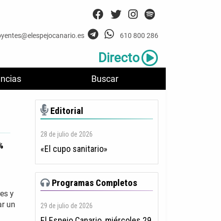
oyentes@elespejocanario.es
610 800 286
Directo
ncias
Buscar
Editorial
28 de julio de 2026
%
«El cupo sanitario»
Programas Completos
es y
ar un
29 de julio de 2026
El Espejo Canario, miércoles 29