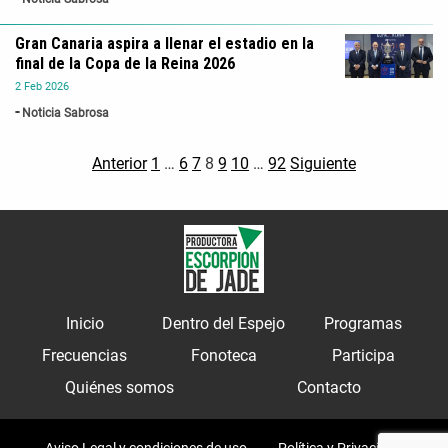
Gran Canaria aspira a llenar el estadio en la
final de la Copa de la Reina 2026
2
Feb
2026
Noticia Sabrosa
Anterior
1
…
6
7
8
9
10
…
92
Siguiente
Inicio
Dentro del Espejo
Programas
Frecuencias
Fonoteca
Participa
Quiénes somos
Contacto
Aviso Legal y condiciones de uso
Política y Privacidad