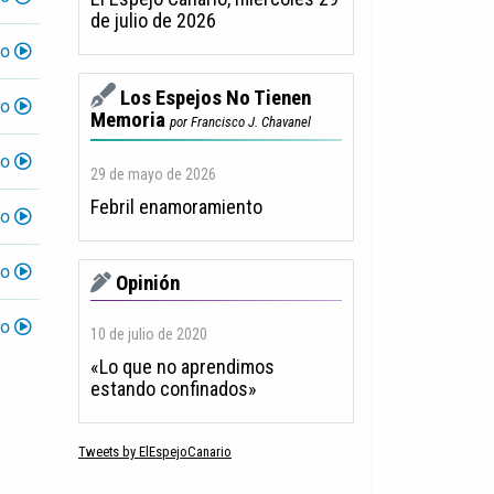
de julio de 2026
lo
Los Espejos No Tienen
lo
Memoria
por Francisco J. Chavanel
lo
29 de mayo de 2026
Febril enamoramiento
lo
lo
Opinión
lo
10 de julio de 2020
«Lo que no aprendimos
estando confinados»
Tweets by ElEspejoCanario