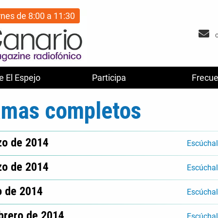
rnes de 8:00 a 11:30
e El Espejo
Participa
Frecue
amas completos
zo de 2014
Escúcha
zo de 2014
Escúcha
o de 2014
Escúcha
ebrero de 2014
Escúcha