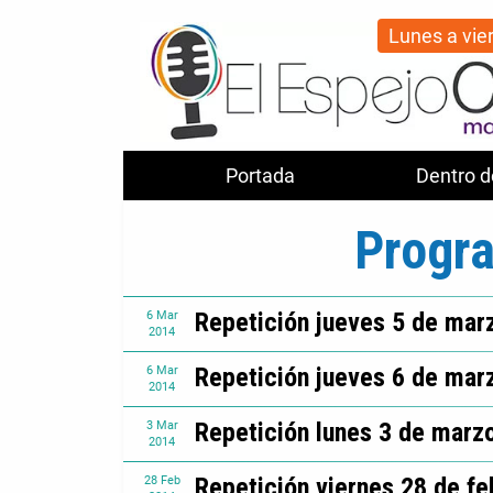
Lunes a vie
Portada
Dentro d
Progr
Repetición jueves 5 de mar
6
Mar
2014
Repetición jueves 6 de mar
6
Mar
2014
Repetición lunes 3 de marz
3
Mar
2014
Repetición viernes 28 de f
28
Feb