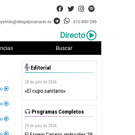
oyentes@elespejocanario.es
610 800 286
Directo
ncias
Buscar
Editorial
28 de julio de 2026
lo
«El cupo sanitario»
lo
Programas Completos
lo
29 de julio de 2026
lo
El Espejo Canario, miércoles 29