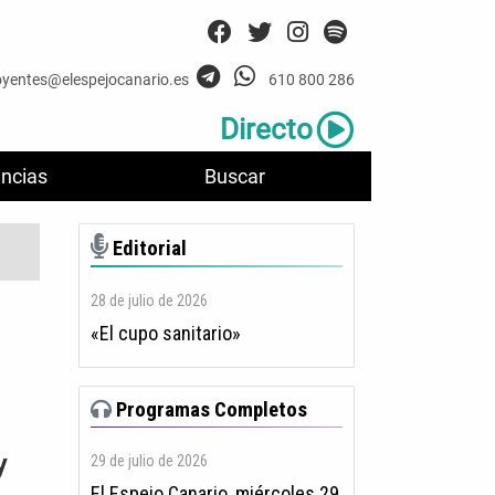
oyentes@elespejocanario.es
610 800 286
Directo
ncias
Buscar
Editorial
28 de julio de 2026
«El cupo sanitario»
Programas Completos
y
29 de julio de 2026
El Espejo Canario, miércoles 29