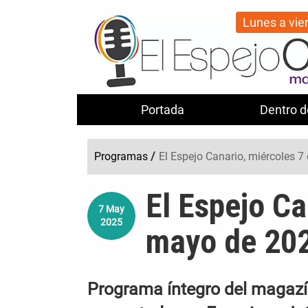
Lunes a vie
Portada
Dentro d
Programas
/
El Espejo Canario, miércoles 
El Espejo Ca
7
May
2025
mayo de 20
Programa íntegro del magazín