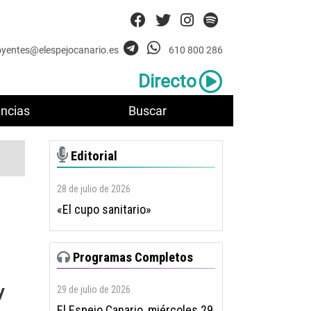
oyentes@elespejocanario.es
610 800 286
Directo
ncias
Buscar
Editorial
28 de julio de 2026
«El cupo sanitario»
Programas Completos
y
29 de julio de 2026
El Espejo Canario, miércoles 29