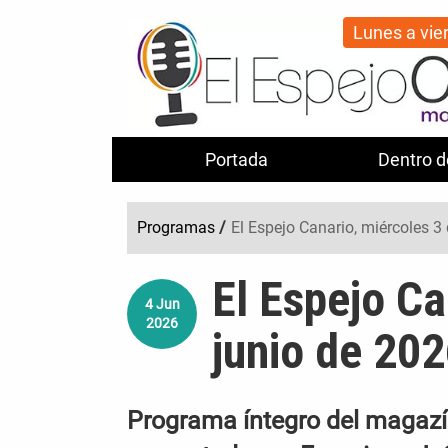
Lunes a vie
Portada
Dentro d
Programas
/
El Espejo Canario, miércoles 3
El Espejo Ca
4
Jun
2026
junio de 20
Programa íntegro del magazín