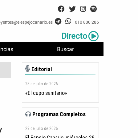
oyentes@elespejocanario.es
610 800 286
Directo
ncias
Buscar
Editorial
28 de julio de 2026
«El cupo sanitario»
Programas Completos
y
29 de julio de 2026
El Espejo Canario, miércoles 29