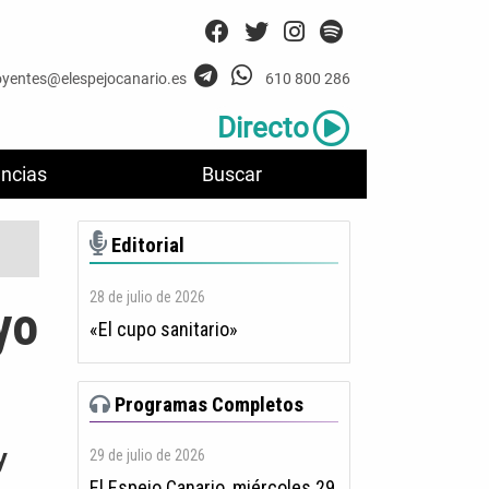
oyentes@elespejocanario.es
610 800 286
Directo
ncias
Buscar
Editorial
28 de julio de 2026
yo
«El cupo sanitario»
Programas Completos
y
29 de julio de 2026
El Espejo Canario, miércoles 29