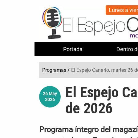
Lunes a vie
Portada
Dentro d
Programas
/
El Espejo Canario, martes 26 
El Espejo C
26
May
2026
de 2026
Programa íntegro del magazín