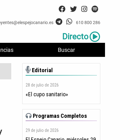
oyentes@elespejocanario.es
610 800 286
Directo
ncias
Buscar
Editorial
28 de julio de 2026
«El cupo sanitario»
Programas Completos
y
29 de julio de 2026
El Espejo Canario, miércoles 29