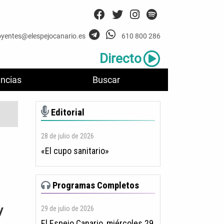
oyentes@elespejocanario.es
610 800 286
Directo
ncias
Buscar
Editorial
28 de julio de 2026
«El cupo sanitario»
Programas Completos
y
29 de julio de 2026
El Espejo Canario, miércoles 29