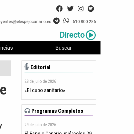
oyentes@elespejocanario.es
610 800 286
Directo
ncias
Buscar
Editorial
28 de julio de 2026
re
«El cupo sanitario»
Programas Completos
y
29 de julio de 2026
El Espejo Canario, miércoles 29