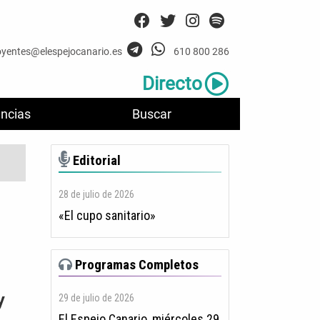
oyentes@elespejocanario.es
610 800 286
Directo
ncias
Buscar
Editorial
28 de julio de 2026
«El cupo sanitario»
Programas Completos
y
29 de julio de 2026
El Espejo Canario, miércoles 29