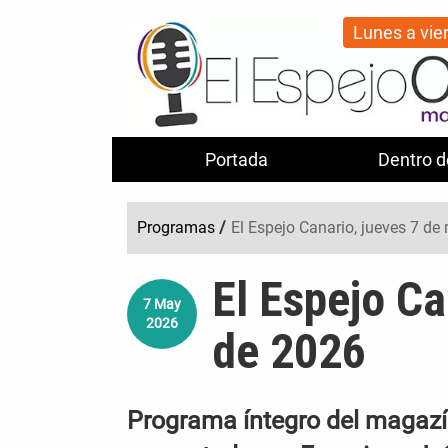
Lunes a vie
Portada
Dentro d
Programas
/
El Espejo Canario, jueves 7 d
El Espejo Ca
7
May
2026
de 2026
Programa íntegro del magazín