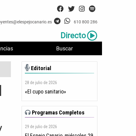
oyentes@elespejocanario.es
610 800 286
Directo
ncias
Buscar
Editorial
28 de julio de 2026
l
«El cupo sanitario»
Programas Completos
y
29 de julio de 2026
El Espejo Canario, miércoles 29