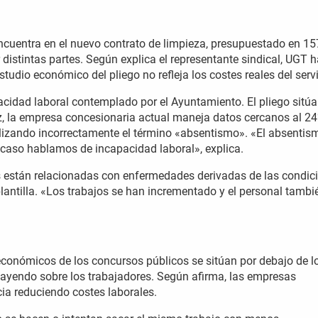
encuentra en el nuevo contrato de limpieza, presupuestado en 15
 distintas partes. Según explica el representante sindical, UGT 
tudio económico del pliego no refleja los costes reales del serv
acidad laboral contemplado por el Ayuntamiento. El pliego sitúa
z, la empresa concesionaria actual maneja datos cercanos al 24
tilizando incorrectamente el término «absentismo». «El absentis
e caso hablamos de incapacidad laboral», explica.
les están relacionadas con enfermedades derivadas de las condic
plantilla. «Los trabajos se han incrementado y el personal tambi
conómicos de los concursos públicos se sitúan por debajo de l
cayendo sobre los trabajadores. Según afirma, las empresas
ia reduciendo costes laborales.