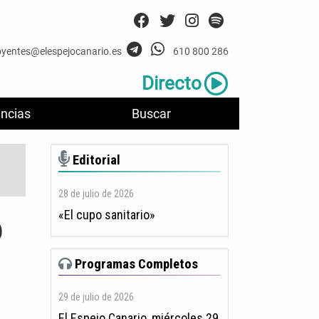
oyentes@elespejocanario.es
610 800 286
Directo
ncias
Buscar
Editorial
28 de julio de 2026
«El cupo sanitario»
o
Programas Completos
29 de julio de 2026
El Espejo Canario, miércoles 29