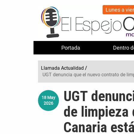
Lunes a vie
Portada
Dentro d
Llamada Actualidad
/
UGT denuncia que el nuevo contrato de lim
UGT denunci
18
May
2026
de limpieza
Canaria está