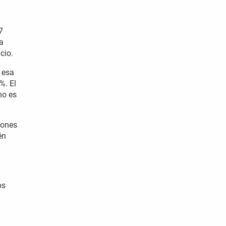
7
ha
icio.
 esa
%. El
mo es
iones
én
os