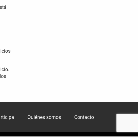
stá
icios
icio.
los
rticipa
Quiénes somos
Contacto