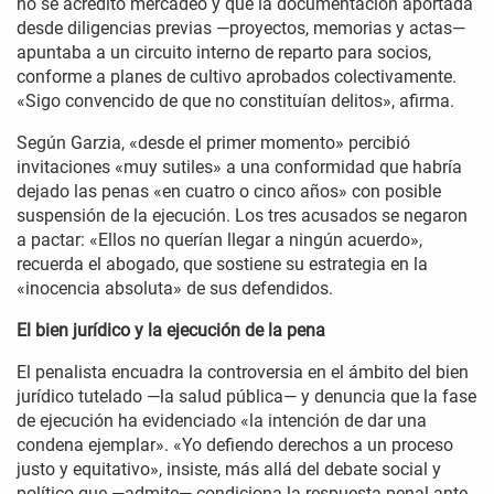
no se acreditó mercadeo y que la documentación aportada
desde diligencias previas —proyectos, memorias y actas—
apuntaba a un circuito interno de reparto para socios,
conforme a planes de cultivo aprobados colectivamente.
«Sigo convencido de que no constituían delitos», afirma.
Según Garzia, «desde el primer momento» percibió
invitaciones «muy sutiles» a una conformidad que habría
dejado las penas «en cuatro o cinco años» con posible
suspensión de la ejecución. Los tres acusados se negaron
a pactar: «Ellos no querían llegar a ningún acuerdo»,
recuerda el abogado, que sostiene su estrategia en la
«inocencia absoluta» de sus defendidos.
El bien jurídico y la ejecución de la pena
El penalista encuadra la controversia en el ámbito del bien
jurídico tutelado —la salud pública— y denuncia que la fase
de ejecución ha evidenciado «la intención de dar una
condena ejemplar». «Yo defiendo derechos a un proceso
justo y equitativo», insiste, más allá del debate social y
político que —admite— condiciona la respuesta penal ante