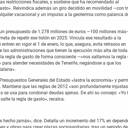
 las restricciones fiscales, y sostiene que ha recomendado al
gasto». Reivindica además un giro decidido en movilidad —con t
 alquiler vacacional y un impulso a la geotermia como palanca d
 un presupuesto de 1.278 millones de euros —100 millones más
eta de repetir ese listón en 2025. Vincula ese resultado a la
ntren en vigor el 1 de enero, lo que, asegura, evita retrasos en
 las administraciones que tienen la ejecución más alta de toda
la regla de gasto de forma consciente —«nos saltamos la regla
 para atender necesidades de Tenerife, negándose a que los
atalana».
s Presupuestos Generales del Estado «lastra la economía» y permi
a. Mantiene que las reglas de 2012 «son profundamente injustas
s se usa para condonar deudas ajenas. De ahí su consejo: «Yo 
salte la regla de gasto», recalca.
s hecho jamás», dice. Detalla un incremento del 17% en depend
s y obras para crear plazas sociosanitarias, tras un periodo de