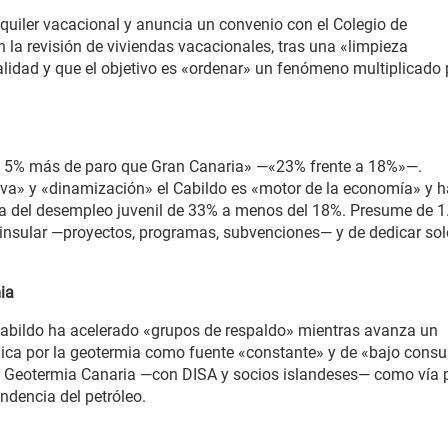
uiler vacacional y anuncia un convenio con el Colegio de
 la revisión de viviendas vacacionales, tras una «limpieza
galidad y que el objetivo es «ordenar» un fenómeno multiplicado 
«un 5% más de paro que Gran Canaria» —«23% frente a 18%»—.
iva» y «dinamización» el Cabildo es «motor de la economía» y h
ída del desempleo juvenil de 33% a menos del 18%. Presume de 1
 insular —proyectos, programas, subvenciones— y de dedicar sol
ia
 Cabildo ha acelerado «grupos de respaldo» mientras avanza un
ica por la geotermia como fuente «constante» y de «bajo cons
R y Geotermia Canaria —con DISA y socios islandeses— como vía 
endencia del petróleo.