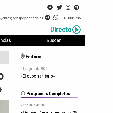
oyentes@elespejocanario.es
610 800 286
Directo
ncias
Buscar
Editorial
28 de julio de 2026
o
«El cupo sanitario»
»
Programas Completos
29 de julio de 2026
El Espejo Canario, miércoles 29