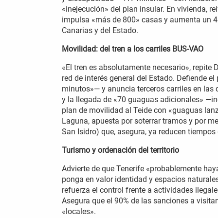
«inejecución» del plan insular. En vivienda, re
impulsa «más de 800» casas y aumenta un 48
Canarias y del Estado.
Movilidad: del tren a los carriles BUS-VAO
«El tren es absolutamente necesario», repite Dá
red de interés general del Estado. Defiende e
minutos»— y anuncia terceros carriles en las 
y la llegada de «70 guaguas adicionales» —i
plan de movilidad al Teide con «guaguas la
Laguna, apuesta por soterrar tramos y por me
San Isidro) que, asegura, ya reducen tiempos 
Turismo y ordenación del territorio
Advierte de que Tenerife «probablemente haya
ponga en valor identidad y espacios naturale
refuerza el control frente a actividades ilega
Asegura que el 90% de las sanciones a visita
«locales».