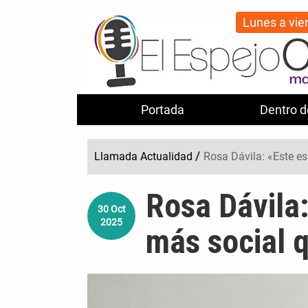
Lunes a vie
Portada
Dentro d
Llamada Actualidad
/
Rosa Dávila: «Este e
Rosa Dávila:
30
Oct
2025
más social 