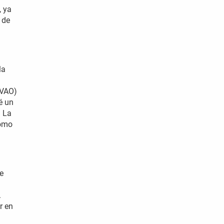
, ya
 de
la
-VAO)
é un
n La
como
e
.
r en