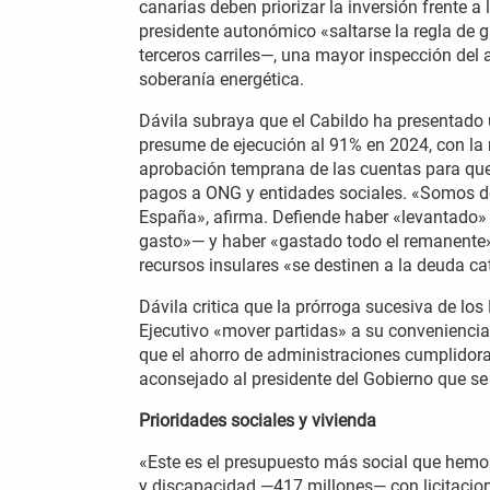
canarias deben priorizar la inversión frente a
presidente autonómico «saltarse la regla de 
terceros carriles—, una mayor inspección del
soberanía energética.
Dávila subraya que el Cabildo ha presentado
presume de ejecución al 91% en 2024, con la m
aprobación temprana de las cuentas para que e
pagos a ONG y entidades sociales. «Somos de
España», afirma. Defiende haber «levantado» 
gasto»— y haber «gastado todo el remanente»
recursos insulares «se destinen a la deuda c
Dávila critica que la prórroga sucesiva de lo
Ejecutivo «mover partidas» a su convenienci
que el ahorro de administraciones cumplidora
aconsejado al presidente del Gobierno que se 
Prioridades sociales y vivienda
«Este es el presupuesto más social que hemo
y discapacidad —417 millones— con licitacione