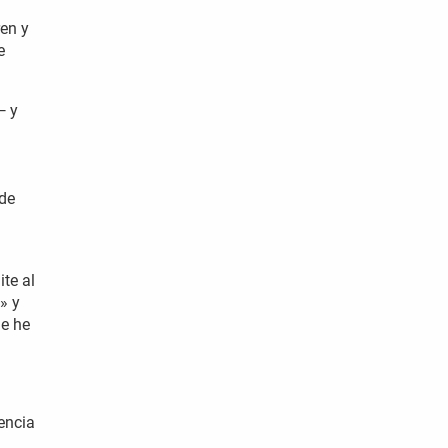
ren y
e
— y
 de
te al
» y
le he
encia