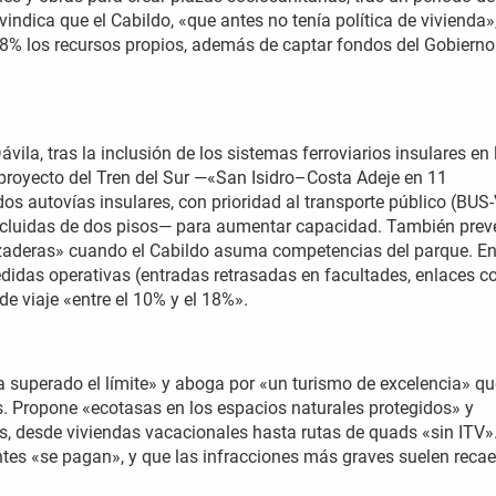
ivindica que el Cabildo, «que antes no tenía política de vivienda»
% los recursos propios, además de captar fondos del Gobierno
vila, tras la inclusión de los sistemas ferroviarios insulares en 
l proyecto del Tren del Sur —«San Isidro–Costa Adeje en 11
dos autovías insulares, con prioridad al transporte público (BUS
ncluidas de dos pisos— para aumentar capacidad. También prev
nzaderas» cuando el Cabildo asuma competencias del parque. E
didas operativas (entradas retrasadas en facultades, enlaces 
de viaje «entre el 10% y el 18%».
 superado el límite» y aboga por «un turismo de excelencia» qu
s. Propone «ecotasas en los espacios naturales protegidos» y
les, desde viviendas vacacionales hasta rutas de quads «sin ITV»
ntes «se pagan», y que las infracciones más graves suelen recae