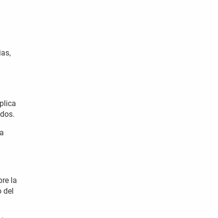
ias,
plica
ados.
ia
re la
 del