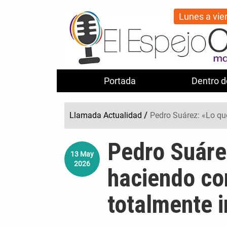
Lunes a vie
Portada
Dentro d
Llamada Actualidad
/
Pedro Suárez: «Lo qu
Pedro Suáre
13
May
2026
haciendo co
totalmente i