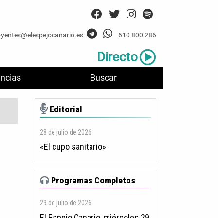
oyentes@elespejocanario.es
610 800 286
Directo
ncias
Buscar
Editorial
28 de julio de 2026
«El cupo sanitario»
Programas Completos
29 de julio de 2026
El Espejo Canario, miércoles 29