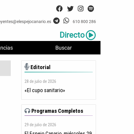
oyentes@elespejocanario.es
610 800 286
Directo
ncias
Buscar
Editorial
28 de julio de 2026
«El cupo sanitario»
Programas Completos
29 de julio de 2026
El Espejo Canario, miércoles 29