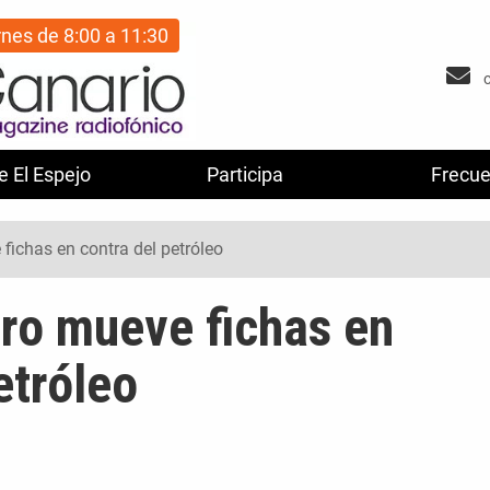
rnes de 8:00 a 11:30
e El Espejo
Participa
Frecue
fichas en contra del petróleo
ero mueve fichas en
etróleo