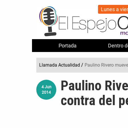
Lunes a vie
Portada
Dentro d
Llamada Actualidad
/
Paulino Rivero mueve 
Paulino Riv
4
Jun
2014
contra del p