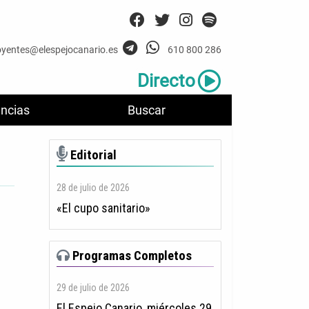
oyentes@elespejocanario.es
610 800 286
Directo
ncias
Buscar
Editorial
28 de julio de 2026
«El cupo sanitario»
Programas Completos
29 de julio de 2026
El Espejo Canario, miércoles 29