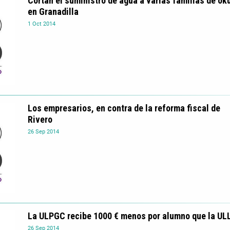
Cortan el suministro de agua a varias familias de ok
en Granadilla
1
Oct
2014
Los empresarios, en contra de la reforma fiscal de
Rivero
26
Sep
2014
La ULPGC recibe 1000 € menos por alumno que la UL
26
Sep
2014