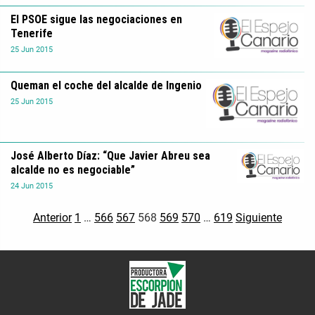
El PSOE sigue las negociaciones en
Tenerife
25
Jun
2015
Queman el coche del alcalde de Ingenio
25
Jun
2015
José Alberto Díaz: “Que Javier Abreu sea
alcalde no es negociable”
24
Jun
2015
Anterior
1
…
566
567
568
569
570
…
619
Siguiente