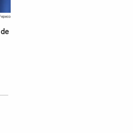
 Fepeco
 de