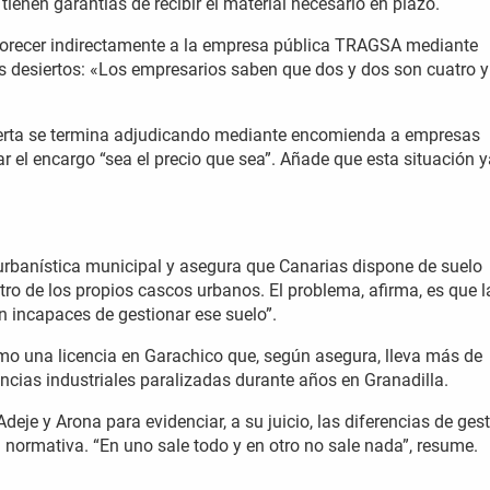
tienen garantías de recibir el material necesario en plazo.
vorecer indirectamente a la empresa pública TRAGSA mediante
s desiertos: «Los empresarios saben que dos y dos son cuatro y
erta se termina adjudicando mediante encomienda a empresas
ar el encargo “sea el precio que sea”. Añade que esta situación 
 urbanística municipal y asegura que Canarias dispone de suelo
ntro de los propios cascos urbanos. El problema, afirma, es que l
on incapaces de gestionar ese suelo”.
mo una licencia en Garachico que, según asegura, lleva más de
cencias industriales paralizadas durante años en Granadilla.
e y Arona para evidenciar, a su juicio, las diferencias de ges
normativa. “En uno sale todo y en otro no sale nada”, resume.