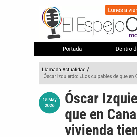
Lunes a vie
Portada
Dentro d
Llamada Actualidad
/
Óscar Izquierdo: «Los culpables de que en
Óscar Izquie
15
May
2026
que en Cana
vivienda tie