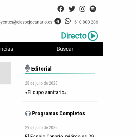
oyentes@elespejocanario.es
610 800 286
Directo
ncias
Buscar
Editorial
28 de julio de 2026
«El cupo sanitario»
Programas Completos
29 de julio de 2026
El Espejo Canario, miércoles 29