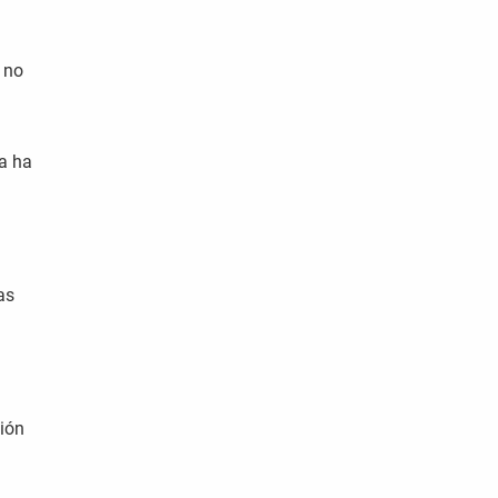
 no
ya ha
as
tión