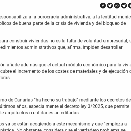
sponsabiliza a la burocracia administrativa, a la lentitud munic
blicos de buena parte de la crisis de vivienda y del bloqueo de
para construir viviendas no es la falta de voluntad empresarial, 
edimientos administrativos que, afirma, impiden desarrollar
cción añade además que el actual módulo económico para la viv
 cubre el incremento de los costes de materiales y de ejecución 
toras.
erno de Canarias “ha hecho su trabajo” mediante los decretos de
últimos años, especialmente el decreto ley 3/2025, que permite
 de arquitectos o entidades acreditadas.
s ya se están acogiendo a este mecanismo y que “empieza a
banística. No obstante, considera que el verdadero problema se