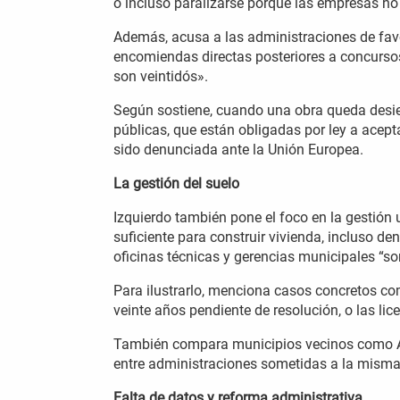
o incluso paralizarse porque las empresas no 
Además, acusa a las administraciones de fa
encomiendas directas posteriores a concurso
son veintidós».
Según sostiene, cuando una obra queda desi
públicas, que están obligadas por ley a acept
sido denunciada ante la Unión Europea.
La gestión del suelo
Izquierdo también pone el foco en la gestión
suficiente para construir vivienda, incluso de
oficinas técnicas y gerencias municipales “s
Para ilustrarlo, menciona casos concretos co
veinte años pendiente de resolución, o las li
También compara municipios vecinos como Adej
entre administraciones sometidas a la misma 
Falta de datos y reforma administrativa