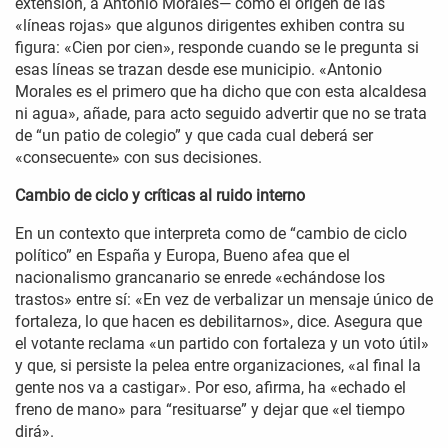
extensión, a Antonio Morales— como el origen de las
«líneas rojas» que algunos dirigentes exhiben contra su
figura: «Cien por cien», responde cuando se le pregunta si
esas líneas se trazan desde ese municipio. «Antonio
Morales es el primero que ha dicho que con esta alcaldesa
ni agua», añade, para acto seguido advertir que no se trata
de “un patio de colegio” y que cada cual deberá ser
«consecuente» con sus decisiones.
Cambio de ciclo y críticas al ruido interno
En un contexto que interpreta como de “cambio de ciclo
político” en España y Europa, Bueno afea que el
nacionalismo grancanario se enrede «echándose los
trastos» entre sí: «En vez de verbalizar un mensaje único de
fortaleza, lo que hacen es debilitarnos», dice. Asegura que
el votante reclama «un partido con fortaleza y un voto útil»
y que, si persiste la pelea entre organizaciones, «al final la
gente nos va a castigar». Por eso, afirma, ha «echado el
freno de mano» para “resituarse” y dejar que «el tiempo
dirá».