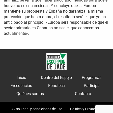
animal… se tenía que haber articulado medidas para que el
huevo no se encareciera». Y concluye que, si Europa
mantiene su propuesta y España no garantiza la misma
protección que hasta ahora, el resultado será el que ya ha
anticipado al principio: «Europa será responsable de que el
sector primario en Canarias no sea el que conocemos
actualmente».
Inicio
Dentro del Espejo
Programas
Frecuencias
Fonoteca
Participa
Quiénes somos
Contacto
Aviso Legal y condiciones de uso
Política y Privacidad