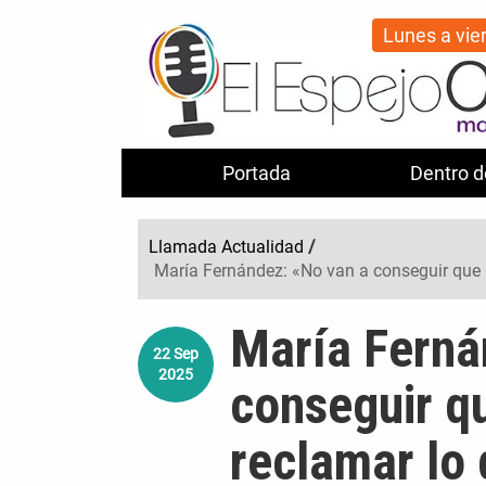
Lunes a vie
Portada
Dentro d
Llamada Actualidad
/
María Fernández: «No van a conseguir que 
María Ferná
22
Sep
2025
conseguir q
reclamar lo