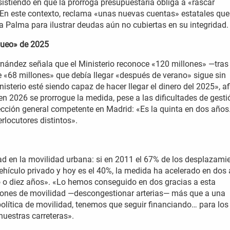
sistiendo en que la prórroga presupuestaria obliga a «rascar
. En este contexto, reclama «unas nuevas cuentas» estatales que
 La Palma para ilustrar deudas aún no cubiertas en su integridad
oqueo» de 2025
Fernández señala que el Ministerio reconoce «120 millones» —tras
e «68 millones» que debía llegar «después de verano» sigue sin
isterio esté siendo capaz de hacer llegar el dinero del 2025», a
en 2026 se prorrogue la medida, pese a las dificultades de gesti
ección general competente en Madrid: «Es la quinta en dos año
erlocutores distintos».
dad en la movilidad urbana: si en 2011 el 67% de los desplazami
hículo privado y hoy es el 40%, la medida ha acelerado en dos
ho o diez años». «Lo hemos conseguido en dos gracias a esta
razones de movilidad —descongestionar arterias— más que a una
política de movilidad, tenemos que seguir financiando… para los
nuestras carreteras».