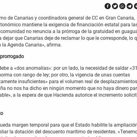
erno de Canarias y coordinadora general de CC en Gran Canaria,
utonómico mantiene la exigencia de financiación estatal para la
la comunidad no renuncia a la prórroga de la gratuidad en guagu
n a dejar que Canarias deje de reclamar lo que le corresponde, lo 
n la Agenda Canaria», afirma.
 prorrogado
 debe a «dos anomalías»: por un lado, la necesidad de saldar «3
rma con rango de ley; por otro, la vigencia de unas cuentas
amente insuficientes» para el volumen real de desplazamiento
paña no nos ha dicho en ningún momento que no haya dinero pa
able», a la espera de que Hacienda autorice el incremento solici
to
ueda margen temporal para que el Estado habilite la ampliació
liar la dotación del descuento marítimo de residentes. «Tenem