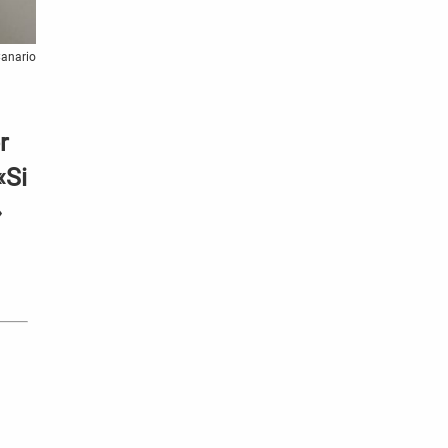
Canario
r
«Si
»