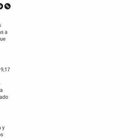
s
as a
que
19,17
s
ra
tado
n y
os