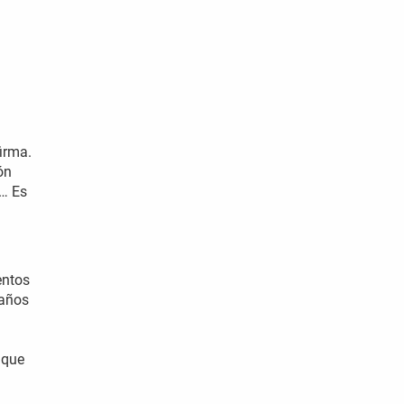
.
firma.
ón
s… Es
entos
 años
 que