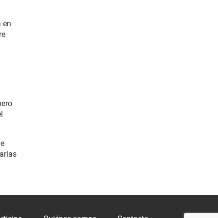
a en
re
pero
l
de
arias