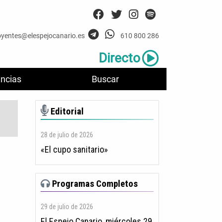
oyentes@elespejocanario.es
610 800 286
Directo
ncias
Buscar
Editorial
28 de julio de 2026
«El cupo sanitario»
Programas Completos
29 de julio de 2026
El Espejo Canario, miércoles 29