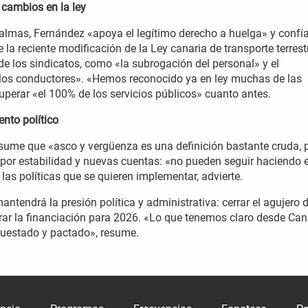
 cambios en la ley
Palmas, Fernández «apoya el legítimo derecho a huelga» y confí
la reciente modificación de la Ley canaria de transporte terrest
e los sindicatos, como «la subrogación del personal» y el
los conductores». «Hemos reconocido ya en ley muchas de las
cuperar «el 100% de los servicios públicos» cuanto antes.
nto político
sume que «asco y vergüenza es una definición bastante cruda, 
a por estabilidad y nuevas cuentas: «no pueden seguir haciendo e
n las políticas que se quieren implementar, advierte.
antendrá la presión política y administrativa: cerrar el agujero 
rar la financiación para 2026. «Lo que tenemos claro desde Can
puestado y pactado», resume.