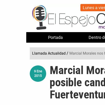
Lunes a vie
Portada
Dentro d
Llamada Actualidad
/
Marcial Morales nos h
Marcial Mor
9
Ene
2015
posible cand
Fuerteventu