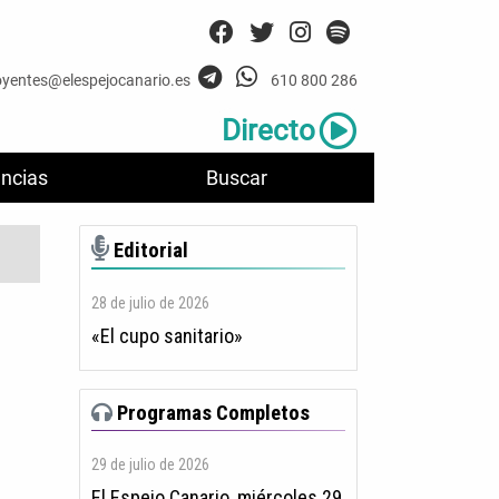
oyentes@elespejocanario.es
610 800 286
Directo
ncias
Buscar
Editorial
28 de julio de 2026
«El cupo sanitario»
Programas Completos
29 de julio de 2026
El Espejo Canario, miércoles 29