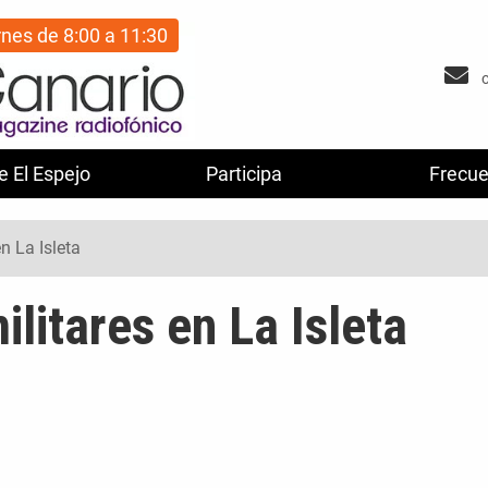
rnes de 8:00 a 11:30
e El Espejo
Participa
Frecue
n La Isleta
litares en La Isleta