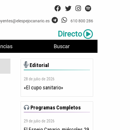
oyentes@elespejocanario.es
610 800 286
Directo
ncias
Buscar
Editorial
28 de julio de 2026
«El cupo sanitario»
Programas Completos
29 de julio de 2026
El Espejo Canario, miércoles 29