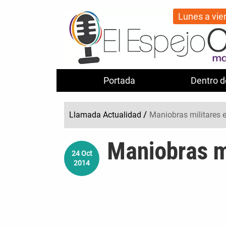
Lunes a vie
Portada
Dentro d
Llamada Actualidad
/
Maniobras militares e
Maniobras mi
24
Oct
2014