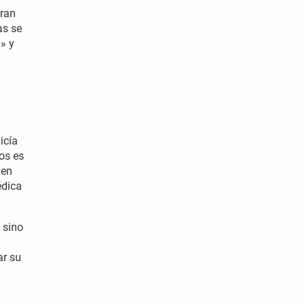
Gran
as se
» y
icía
mos es
 en
édica
 sino
ar su