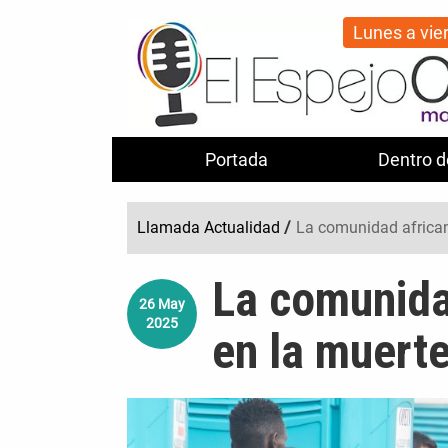
Lunes a vie
Portada
Dentro d
Llamada Actualidad
/
La comunidad african
La comunida
26
May
2025
en la muert