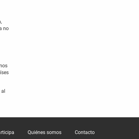
,
a no
 nos
íses
 al
rticipa
Quiénes somos
Contacto