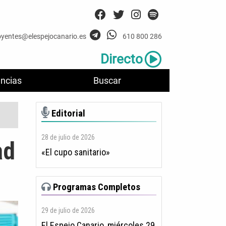
oyentes@elespejocanario.es
610 800 286
Directo
ncias
Buscar
Editorial
28 de julio de 2026
ad
«El cupo sanitario»
Programas Completos
29 de julio de 2026
El Espejo Canario, miércoles 29